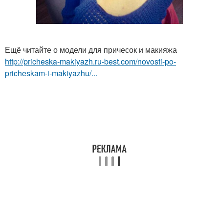
Ещё читайте о модели для причесок и макияжа
http://pricheska-makiyazh.ru-best.com/novosti-po-
pricheskam-i-makiyazhu/...