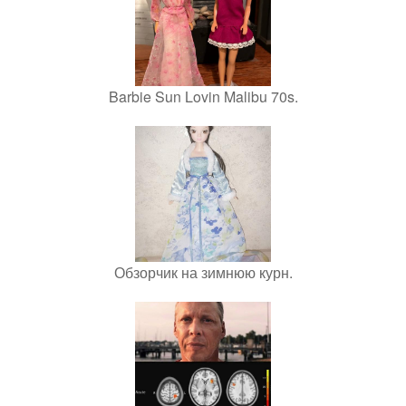
Barbie Sun Lovin Malibu 70s.
Обзорчик на зимнюю курн.