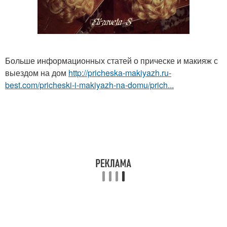
Больше информационных статей о прическе и макияж с
выездом на дом
http://pricheska-makiyazh.ru-
best.com/pricheski-i-makiyazh-na-domu/prich...