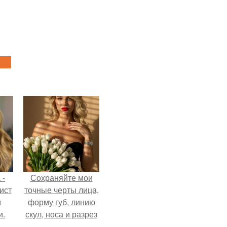
 -
Сохраняйте мои
ист
точные черты лица,
м
форму губ, линию
и.
скул, носа и разрез
глаз.