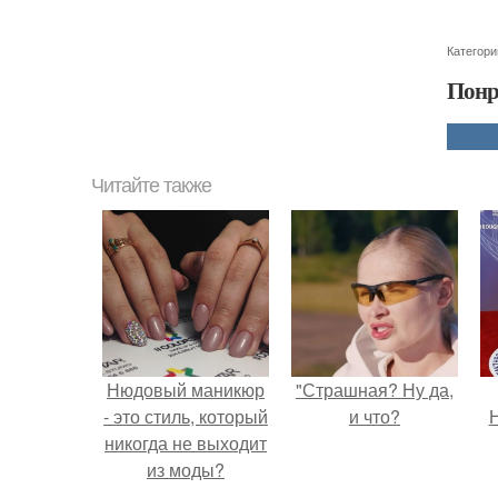
Категори
Понр
Читайте также
Нюдовый маникюр
"Страшная? Ну да,
- это стиль, который
и что?
Н
никогда не выходит
из моды?