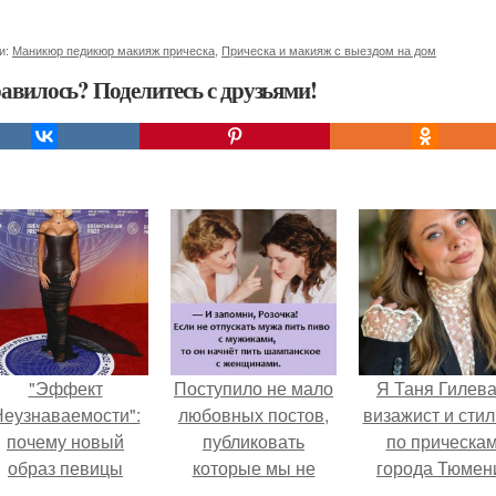
и:
Маникюр педикюр макияж прическа
,
Прическа и макияж с выездом на дом
авилось? Поделитесь с друзьями!
"Эффект
Поступило не мало
Я Таня Гилева
еузнаваемости":
любовных постов,
визажист и стил
почему новый
публиковать
по прическа
образ певицы
которые мы не
города Тюмен
вызвал споры о
стали.