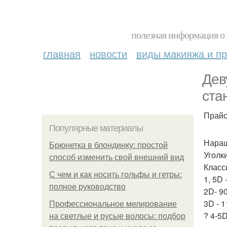
полезная информация о 
главная
новости
виды макияжа и пр
Дев
ста
Прай
Популярные материалы
Наращ
Брюнетка в блондинку: простой
Уголки
способ изменить свой внешний вид
Класси
С чем и как носить гольфы и гетры:
1, 5D 
полное руководство
2D- 90
3D - 1
Профессиональное мелирование
? 4-5D
на светлые и русые волосы: подбор