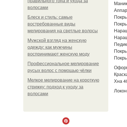
правильного тона и ухода за
Маник
волосами
Аппар
Покры
Блеск и стиль: самые
Покры
востребованные виды
Наращ
мелирования на светлые волосы
Наращ
Мужской взгляд на женскую
Педик
одежду: как мужчины
Покры
воспринимают женскую моду
Покры
Профессиональное мелирование
Оформ
русых волос с помощью чёлки
Краска
Мелкое мелирование на короткую
Хна 4
стрижку: подход к уходу за
Локоны
волосами