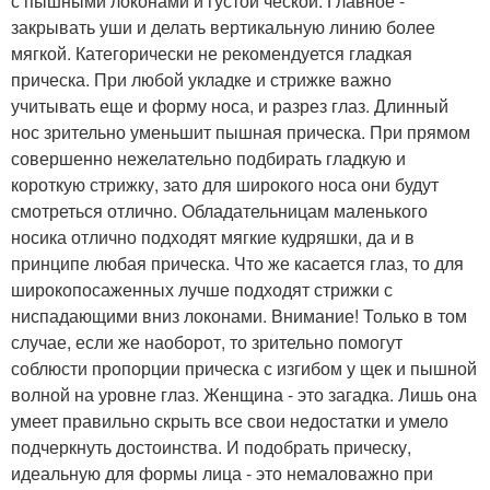
с пышными локонами и густой ческой. Главное -
закрывать уши и делать вертикальную линию более
мягкой. Категорически не рекомендуется гладкая
прическа. При любой укладке и стрижке важно
учитывать еще и форму носа, и разрез глаз. Длинный
нос зрительно уменьшит пышная прическа. При прямом
совершенно нежелательно подбирать гладкую и
короткую стрижку, зато для широкого носа они будут
смотреться отлично. Обладательницам маленького
носика отлично подходят мягкие кудряшки, да и в
принципе любая прическа. Что же касается глаз, то для
широкопосаженных лучше подходят стрижки с
ниспадающими вниз локонами. Внимание! Только в том
случае, если же наоборот, то зрительно помогут
соблюсти пропорции прическа с изгибом у щек и пышной
волной на уровне глаз. Женщина - это загадка. Лишь она
умеет правильно скрыть все свои недостатки и умело
подчеркнуть достоинства. И подобрать прическу,
идеальную для формы лица - это немаловажно при