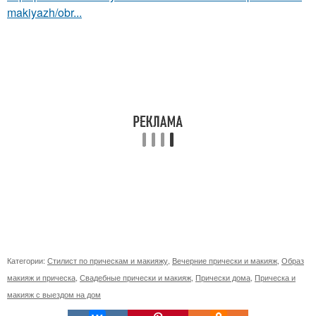
makiyazh/obr...
Категории:
Стилист по прическам и макияжу
,
Вечерние прически и макияж
,
Образ
макияж и прическа
,
Свадебные прически и макияж
,
Прически дома
,
Прическа и
макияж с выездом на дом