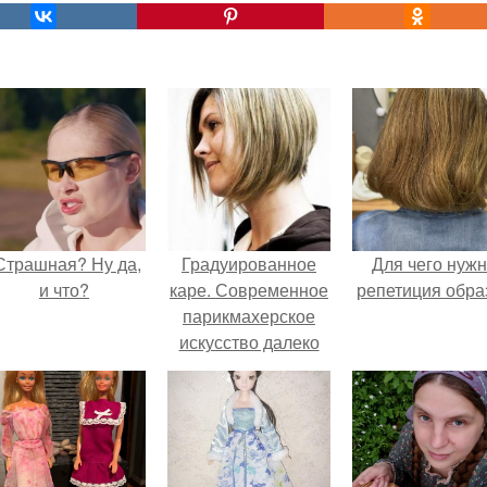
Страшная? Ну да,
Градуированное
Для чего нуж
и что?
каре. Современное
репетиция обра
парикмахерское
искусство далеко
вперед шагнуло.