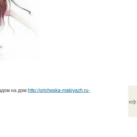
здом на дом
http://pricheska-makiyazh.ru-
⇨