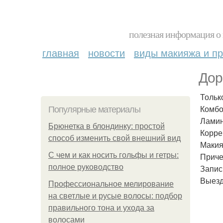
полезная информация о 
главная
новости
виды макияжа и пр
Дор
Тольк
Комбо
Популярные материалы
Ламин
Брюнетка в блондинку: простой
Корре
способ изменить свой внешний вид
Макия
С чем и как носить гольфы и гетры:
Приче
полное руководство
Запис
Выезд
Профессиональное мелирование
на светлые и русые волосы: подбор
правильного тона и ухода за
волосами