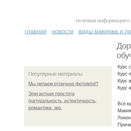
полезная информация о 
главная
новости
виды макияжа и пр
Дор
обу
Курс 
Курс 
Популярные материалы
Курс 
Мы делаем отличное фотоtehd?
Курс 
Элегантная простота
(натуральность, аутентичность,
Все к
романтика, эко.
Макия
Локон
Приче