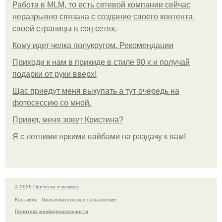
Работа в MLM, то есть сетевой компании сейчас
неразрывно связана с создание своего контента,
своей страницы в соц сетях.
Кому идет челка полукругом. Рекомендации
Приходи к нам в прикиде в стиле 90 х и получай
подарки от руки вверх!
Щас приедут меня выкупать а тут очередь на
фотосессию со мной.
Привет, меня зовут Кристина?
Я с летними яркими вайбами на раздачу к вам!
© 2026 Прическа и макияж
Контакты
Пользовательское соглашение
Политика конфидециальности