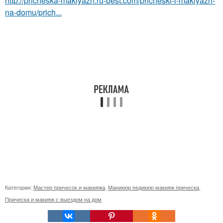
http://pricheska-makiyazh.ru-best.com/pricheski-i-makiyazh-
na-domu/prich...
Категории:
Мастер причесок и макияжа
,
Маникюр педикюр макияж прическа
,
Прическа и макияж с выездом на дом