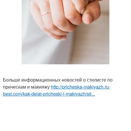
Больше информационных новостей о стилисте по
прическам и макияжу
http://pricheska-makiyazh.ru-
best.com/kak-delat-pricheski-i-makiyazh/sti...