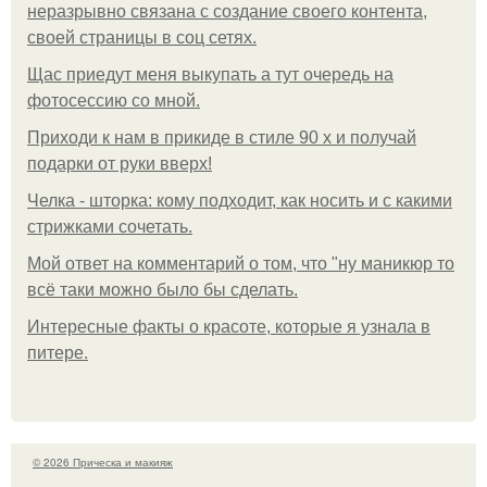
неразрывно связана с создание своего контента,
своей страницы в соц сетях.
Щас приедут меня выкупать а тут очередь на
фотосессию со мной.
Приходи к нам в прикиде в стиле 90 х и получай
подарки от руки вверх!
Челка - шторка: кому подходит, как носить и с какими
стрижками сочетать.
Мой ответ на комментарий о том, что "ну маникюр то
всё таки можно было бы сделать.
Интересные факты о красоте, которые я узнала в
питере.
© 2026 Прическа и макияж