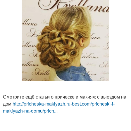
Смотрите ещё статьи о прическе и макияж с выездом на
дом
http://pricheska-makiyazh.ru-best.com/pricheski-i-
makiyazh-na-domu/prich...