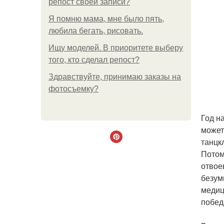
репост своей записи?
Я помню мама, мне было пять,
любила бегать, рисовать.
Ищу моделей. В приоритете выберу
того, кто сделал репост?
Здравствуйте, принимаю заказы на
фотосъемку?
Год н
может
танцк
Потом
отвое
безум
медиц
побед