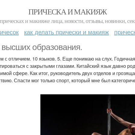
ПРИЧЕСКА И МАКИЯЖ
прическах и макияже лица, новости, отзывы, новинки, сек
ичесок
как делать прически и макияж
причес
 высших образования.
м с отличием. 10 языков. 5. Еще понимаю на слух. Годична
тироваться с закрытыми глазами. Китайский язык давно род
имой сфере. Как итог, руководитель двух отделов и грозящ
ствию. Спасти мог только спорт, который мне был категори