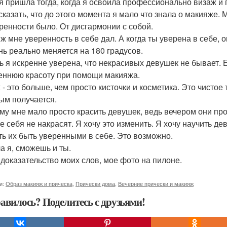
я пришла тогда, когда я освоила профессионально визаж и 
сказать, что до этого момента я мало что знала о макияже. 
ренности было. От дисгармонии с собой.
ж мне уверенность в себе дал. А когда ты уверена в себе,
нь реально меняется на 180 градусов.
ь я искренне уверена, что некрасивых девушек не бывает. 
еннюю красоту при помощи макияжа.
 - это больше, чем просто кисточки и косметика. Это чистое
ым получается.
му мне мало просто красить девушек, ведь вечером они пр
же себя не накрасят. Я хочу это изменить. Я хочу научить де
ть их быть уверенными в себе. Это возможно.
а я, сможешь и ты.
к доказательство моих слов, мое фото на пилоне.
и:
Образ макияж и прическа
,
Прически дома
,
Вечерние прически и макияж
авилось? Поделитесь с друзьями!