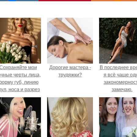
Сохраняйте мои
Дорогие мастера -
В последнее вр
очные черты лица,
трудяжки?
я всё чаще од
форму губ, линию
закономернос
кул, носа и разрез
замечаю.
глаз.