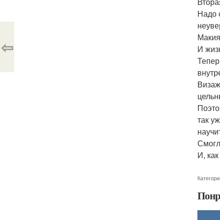
Втора
Надо 
неуве
Макия
⇦
И жиз
Тепер
внутр
Визаж
цельн
Поэто
так у
научи
Смогл
И, ка
Категори
Понр