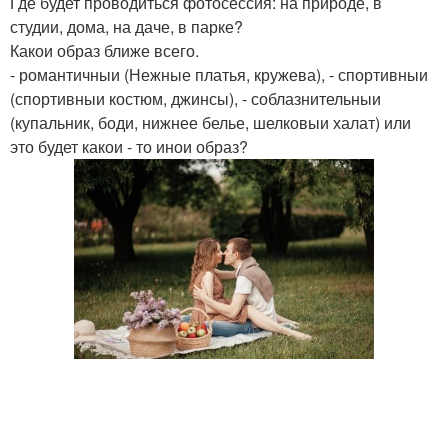
Где будет проводиться фотосессия: на природе, в
студии, дома, на даче, в парке?
Какои образ ближе всего.
- романтичныи (Нежные платья, кружева), - спортивныи
(спортивныи костюм, джинсы), - соблазнительныи
(купальник, боди, нижнее белье, шелковыи халат) или
это будет какои - то инои образ?