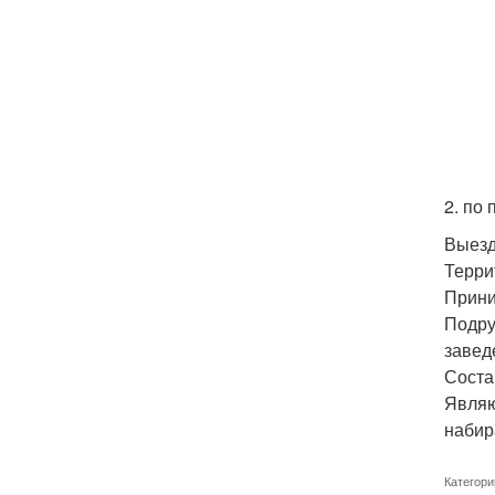
2. по
Выезд
Терри
Прини
Подру
заведе
Соста
Являю
набир
Категори