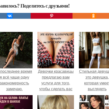
авилось? Поделитесь с друзьями!
 последнее время
Девочки красавицы
Стильная девуш
я всё чаще одну
предлагаю вам
это девушка,
закономерность
услуги для того,
которая умее
замечаю.
чтобы сделать вас
выглядеть
еще красивее!
привлекательн
элегантно в лю
ситуации.