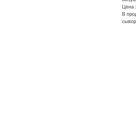
Цена 
В про
сывор