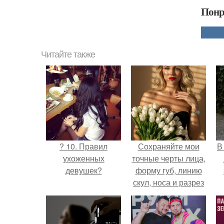
Понр
Читайте также
? 10. Правил
Сохраняйте мои
В
ухоженных
точные черты лица,
девушек?
форму губ, линию
скул, носа и разрез
глаз.