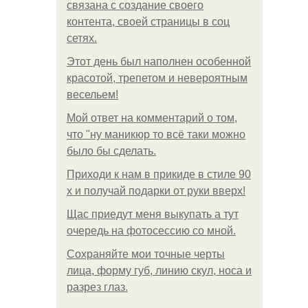
связана с создание своего
контента, своей страницы в соц
сетях.
Этот день был наполнен особенной
красотой, трепетом и невероятным
весельем!
Мой ответ на комментарий о том,
что "ну маникюр то всё таки можно
было бы сделать.
Приходи к нам в прикиде в стиле 90
х и получай подарки от руки вверх!
Щас приедут меня выкупать а тут
очередь на фотосессию со мной.
Сохраняйте мои точные черты
лица, форму губ, линию скул, носа и
разрез глаз.