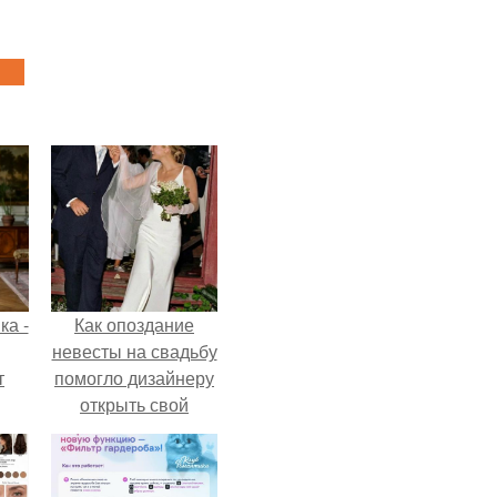
ка -
Как опоздание
невесты на свадьбу
т
помогло дизайнеру
открыть свой
о и
бренд.
бои