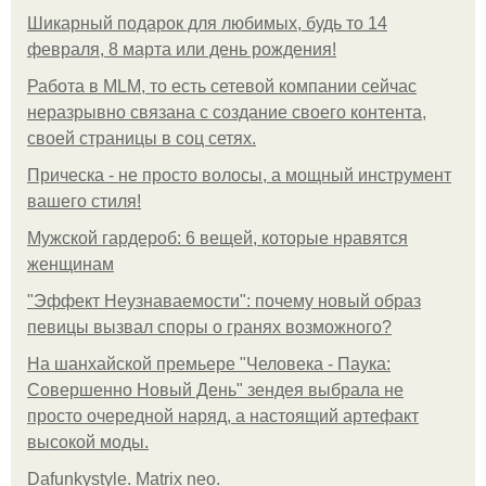
Шикарный подарок для любимых, будь то 14
февраля, 8 марта или день рождения!
Работа в MLM, то есть сетевой компании сейчас
неразрывно связана с создание своего контента,
своей страницы в соц сетях.
Прическа - не просто волосы, а мощный инструмент
вашего стиля!
Мужской гардероб: 6 вещей, которые нравятся
женщинам
"Эффект Неузнаваемости": почему новый образ
певицы вызвал споры о гранях возможного?
На шанхайской премьере "Человека - Паука:
Совершенно Новый День" зендея выбрала не
просто очередной наряд, а настоящий артефакт
высокой моды.
Dafunkystyle. Matrix neo.