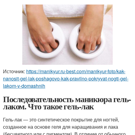
Источник:
https://manikyur.ru-best.com/manikyur-foto/kak-
nanosit-gel-lak-poshagovo-kak-pravilno-pokryvat-nogti-gel-
lakom-v-domashnih
Последовательность маникюра гель-
лаком. Что такое гель-лак
Гель-лак — это синтетическое покрытие для ногтей,
созданное на основе геля для наращивания и лака
(бесцветного или с пигментом). В отличие от обычного,