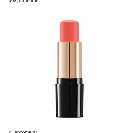
308, Lancôme
© lancome.ru