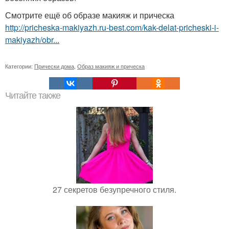
Смотрите ещё об образе макияж и прическа
http://pricheska-makiyazh.ru-best.com/kak-delat-pricheski-i-
makiyazh/obr...
Категории:
Прически дома
,
Образ макияж и прическа
Читайте также
27 секретов безупречного стиля.