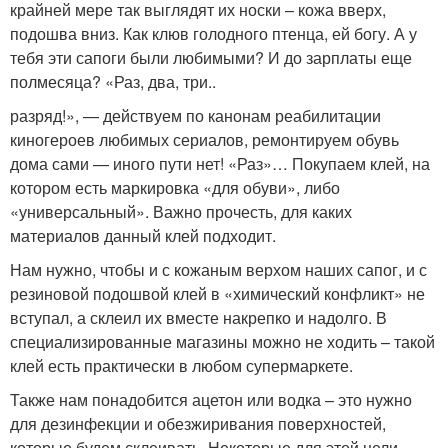
крайней мере так выглядят их носки – кожа вверх,
подошва вниз. Как клюв голодного птенца, ей богу. А у
тебя эти сапоги были любимыми? И до зарплаты еще
полмесяца? «Раз, два, три..
разряд!», — действуем по канонам реабилитации
киногероев любимых сериалов, ремонтируем обувь
дома сами — иного пути нет! «Раз»… Покупаем клей, на
котором есть маркировка «для обуви», либо
«универсальный». Важно прочесть, для каких
материалов данный клей подходит.
Нам нужно, чтобы и с кожаным верхом наших сапог, и с
резиновой подошвой клей в «химический конфликт» не
вступал, а склеил их вместе накрепко и надолго. В
специализированные магазины можно не ходить – такой
клей есть практически в любом супермаркете.
Также нам понадобится ацетон или водка – это нужно
для дезинфекции и обезжиривания поверхностей,
которые будем склеивать. Некоторые для этой цели