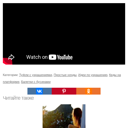
Категории:
Туфли с украшениями
,
Простые хенды
,
Идеи по украшению
,
Кеды на
платформе
,
Балетки с бусинами
Читайте также