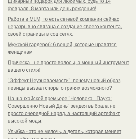
Шикарный подарок для любимых, будь то 14
февраля, 8 марта или день рождения!
Работа в MLM, то есть сетевой компании сейчас
неразрывно связана с создание своего контента,
своей страницы в соц сетях.
Мужской гардероб: 6 вещей, которые нравятся
женщинам
Прическа - не просто волосы, а мощный инструмент
вашего стиля!
"Эффект Неузнаваемости": почему новый образ
певицы вызвал споры о гранях возможного?
На шанхайской премьере "Человека - Паука:
Совершенно Новый День" зендея выбрала не
просто очередной наряд, а настоящий артефакт
высокой моды.
Улыбка - это не мелочь, а деталь, которая меняет
весь образ человека.