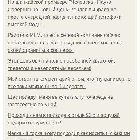
На шанхайской премьере "Человека - Паука:
Совершенно Новый День" зендея выбрала не
просто очередной наряд, а настоящий артефакт
высокой моды.
Работа в MLM, то есть сетевой компании сейчас
неразрывно связана с создание своего контента,
своей страницы в соц сетях.
Этот день был наполнен особенной красотой,
трепетом и невероятным весельем!
Мой ответ на комментарий о том, что "ну маникюр то
всё таки можно было бы сделать.
Щас приедут меня выкупать а тут очередь на
фотосессию со мной.
Приходи к нам в прикиде в стиле 90 х и получай
подарки от руки вверх!
Челка - шторка: кому подходит, как носить и с какими