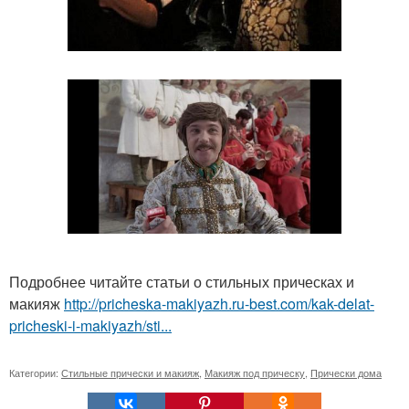
Подробнее читайте статьи о стильных прическах и
макияж
http://pricheska-makiyazh.ru-best.com/kak-delat-
pricheski-i-makiyazh/sti...
Категории:
Стильные прически и макияж
,
Макияж под прическу
,
Прически дома