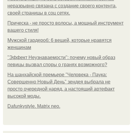
неразрывно связана с создание своего контента,
своей страницы в соц сетях.
Прическа - не просто волосы, а мощный инструмент
вашего стиля!
Мужской гардероб: 6 вещей, которые нравятся
женщинам
"Эффект Неузнаваемости": почему новый образ
певицы вызвал споры о гранях возможного?
На шанхайской премьере "Человека - Паука:
Совершенно Новый День" зендея выбрала не
просто очередной наряд, а настоящий артефакт
высокой моды.
Dafunkystyle. Matrix neo.