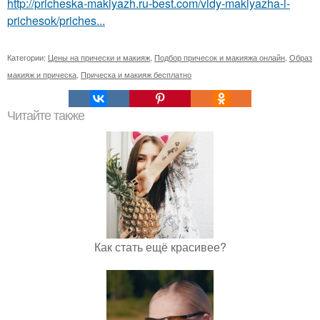
http://pricheska-makiyazh.ru-best.com/vidy-makiyazha-i-
prichesok/priches...
Категории:
Цены на прически и макияж
,
Подбор причесок и макияжа онлайн
,
Образ
макияж и прическа
,
Прическа и макияж бесплатно
Читайте также
Как стать ещё красивее?