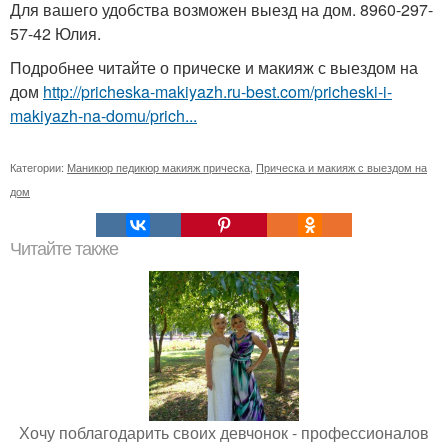
Для вашего удобства возможен выезд на дом. 8960-297-
57-42 Юлия.
Подробнее читайте о прическе и макияж с выездом на
дом
http://pricheska-makiyazh.ru-best.com/pricheski-i-
makiyazh-na-domu/prich...
Категории:
Маникюр педикюр макияж прическа
,
Прическа и макияж с выездом на
дом
Читайте также
Хочу поблагодарить своих девчонок - профессионалов