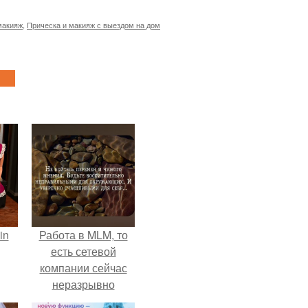
макияж
,
Прическа и макияж с выездом на дом
in
Работа в MLM, то
есть сетевой
компании сейчас
неразрывно
связана с создание