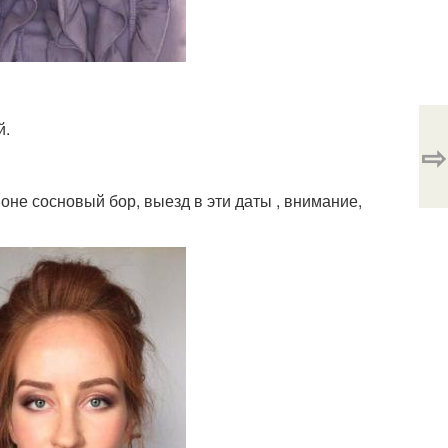
й.
⇨
йоне сосновый бор, выезд в эти даты , внимание,