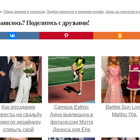
и:
Образ макияж и прическа
,
Подбор причесок и макияжа онлайн
,
Цены на прически и 
авилось? Поделитесь с друзьями!
Как опоздание
Campus Estivo:
Barbie Sun Lov
евесты на свадьбу
Анна вьялицына в
Malibu 70s.
омогло дизайнеру
фотосессии Мэтта
открыть свой
Джонса для Elle
бренд.
Italia July 2015.