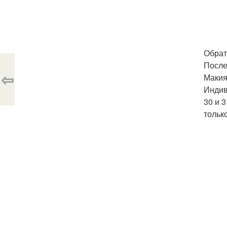
Обрат
После
⇦
Макия
Индив
30 и 
тольк