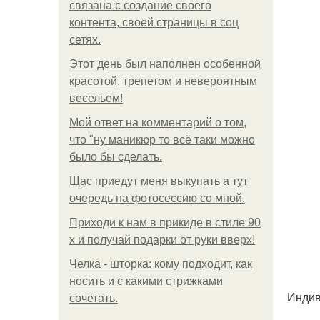
связана с создание своего
контента, своей страницы в соц
сетях.
Этот день был наполнен особенной
красотой, трепетом и невероятным
весельем!
Мой ответ на комментарий о том,
что "ну маникюр то всё таки можно
было бы сделать.
Щас приедут меня выкупать а тут
очередь на фотосессию со мной.
Приходи к нам в прикиде в стиле 90
х и получай подарки от руки вверх!
Челка - шторка: кому подходит, как
носить и с какими стрижками
Индив
сочетать.