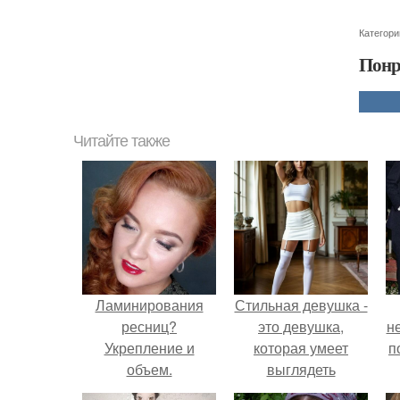
Категори
Понр
Читайте также
Ламинирования
Стильная девушка -
ресниц?
это девушка,
н
Укрепление и
которая умеет
п
объем.
выглядеть
привлекательно и