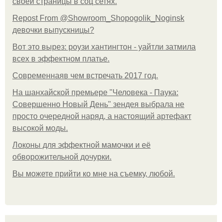
своей страницы в соц сетях.
Repost From @Showroom_Shopogolik_Noginsk
девочки выпускницы?
Вот это вырез: роузи хантингтон - уайтли затмила
всех в эффектном платьe.
Современнаяв чем встречать 2017 год.
На шанхайской премьере "Человека - Паука:
Совершенно Новый День" зендея выбрала не
просто очередной наряд, а настоящий артефакт
высокой моды.
Локоны для эффектной мамочки и её
обворожительной дочурки.
Вы можете прийти ко мне на съемку, любой.