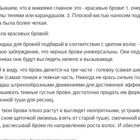
бываем, что в макияже главное это - красивые брови! 1. о
лы тенями или карандашом. 3. Плоской кистью наносим под
 была более четкая.
ла красивых бровей:
андаш для бровей подбирай в соответствии с цветом волос -
ое заблуждение, что черные брови универсальны. Они под
енках они будут выглядеть нелепо и вызывающе.
 в виду, что бровь делится на три части - головку (самая ши
ик (самая тонкая и темная часть. Никогда не крась сильно г
даш штрихообразными движениями для достижения эффекта
ашивать темные густые брови, достаточно придать им форм
ачной туши для ресниц.
и твои брови плохо растут и выглядят неопрятными, устраи
 сном щеточкой (можешь взять от старой туши), смоченной 
, расчесывай брови по направлению роста волос. И обеспеч
и:
Прически дома
,
Вечерние прически и макияж