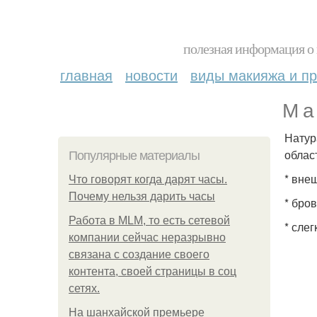
полезная информация о 
главная
новости
виды макияжа и пр
М а
Натур
облас
Популярные материалы
* вне
Что говорят когда дарят часы.
Почему нельзя дарить часы
* бро
Работа в MLM, то есть сетевой
* сле
компании сейчас неразрывно
связана с создание своего
контента, своей страницы в соц
сетях.
На шанхайской премьере