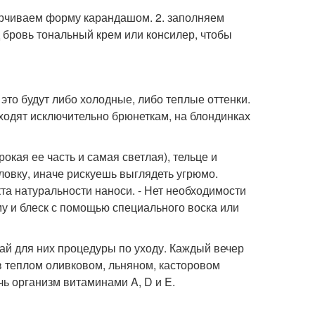
черчиваем форму карандашом. 2. заполняем
 бровь тональный крем или консилер, чтобы
 это будут либо холодные, либо теплые оттенки.
ходят исключительно брюнеткам, на блондинках
рокая ее часть и самая светлая), тельце и
оловку, иначе рискуешь выглядеть угрюмо.
 натуральности наноси. - Нет необходимости
у и блеск с помощью специального воска или
вай для них процедуры по уходу. Каждый вечер
в теплом оливковом, льняном, касторовом
ь организм витаминами A, D и E.