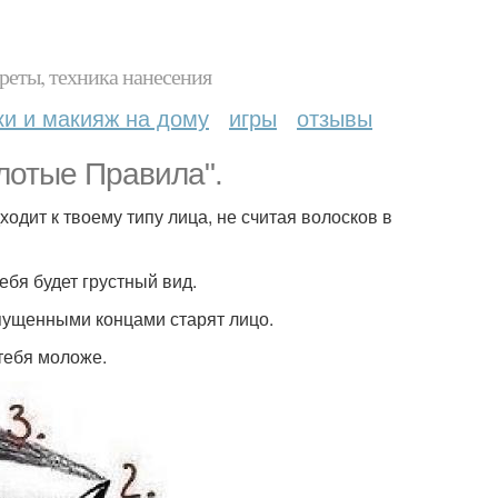
реты, техника нанесения
ки и макияж на дому
игры
отзывы
олотые Правила".
одит к твоему типу лица, не считая волосков в
ебя будет грустный вид.
опущенными концами старят лицо.
тебя моложе.