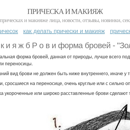
ПРИЧЕСКА И МАКИЯЖ
прическах и макияже лица, новости, отзывы, новинки, сек
ичесок
как делать прически и макияж
причес
 к и я ж б Р о в и форма бровей - "З
альная форма бровей, данная от природы, лучше всего подх
ти переносицы.
шний вид брови не должен быть ниже внутреннего, иначе у т
ви, сросшиеся на переносице, очень круглые или с сильно 
гка укороченные или широко расставленные брови сделают 