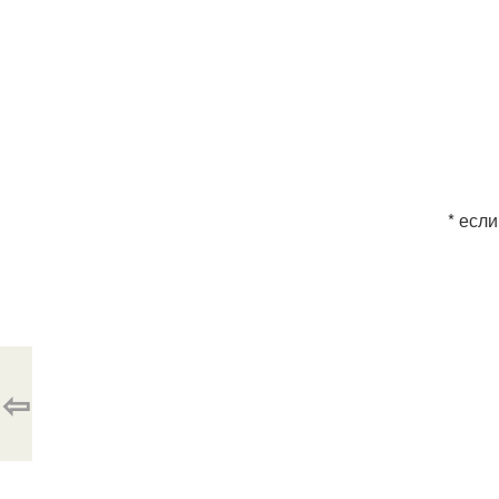
* если
⇦