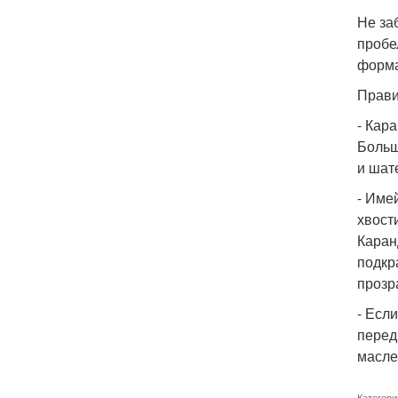
Не за
пробе
форма
Прави
- Кар
Больш
и шат
- Имей
хвост
Каран
подкр
прозр
- Есл
перед
масле
Категори