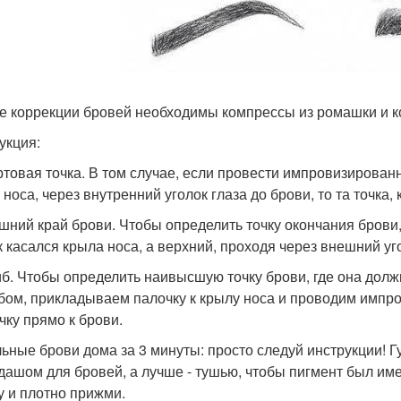
ле коррекции бровей необходимы компрессы из ромашки и к
укция:
артовая точка. В том случае, если провести импровизирован
носа, через внутренний уголок глаза до брови, то та точка, 
ешний край брови. Чтобы определить точку окончания брови
к касался крыла носа, а верхний, проходя через внешний уго
гиб. Чтобы определить наивысшую точку брови, где она дол
бом, прикладываем палочку к крылу носа и проводим импр
чку прямо к брови.
ьные брови дома за 3 минуты: просто следуй инструкции! Г
дашом для бровей, а лучше - тушью, чтобы пигмент был име
у и плотно прижми.