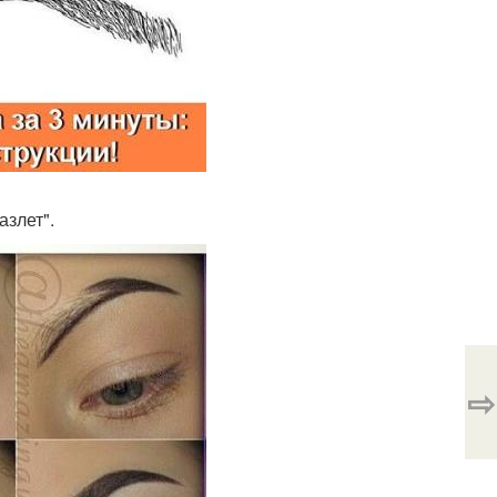
азлет".
⇨