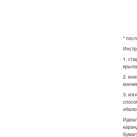
* пос
Инстр
1. ст
крыла 
2. вн
кончи
3. из
спосо
оболо
Идеал
каран
бумаг