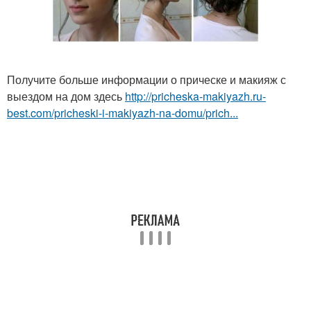
Получите больше информации о прическе и макияж с
выездом на дом здесь
http://pricheska-makiyazh.ru-
best.com/pricheski-i-makiyazh-na-domu/prich...