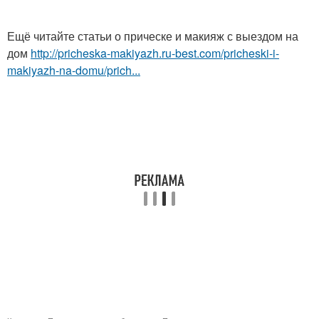
Ещё читайте статьи о прическе и макияж с выездом на
дом
http://pricheska-makiyazh.ru-best.com/pricheski-i-
makiyazh-na-domu/prich...