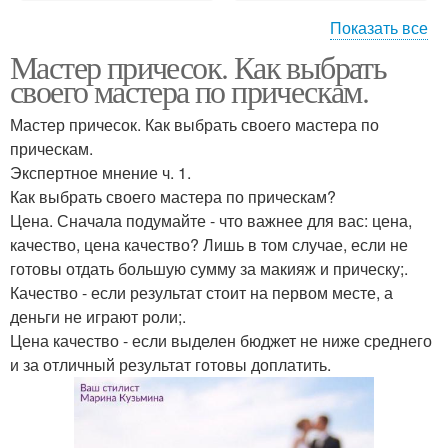
Показать все
Мастер причесок. Как выбрать
Игры макияж и
Образ макияж и
своего мастера по прическам.
прически
прическа
Мастер причесок. Как выбрать своего мастера по
прическам.
Свадебные прически и
Вечерние прически и
Экспертное мнение ч. 1.
макияж
макияж
Как выбрать своего мастера по прическам?
Цена. Сначала подумайте - что важнее для вас: цена,
качество, цена качество? Лишь в том случае, если не
готовы отдать большую сумму за макияж и прическу;.
Стилист по прическам и
Макияж на дом
Качество - если результат стоит на первом месте, а
макияжу
деньги не играют роли;.
Цена качество - если выделен бюджет не ниже среднего
и за отличный результат готовы доплатить.
Прически на дом
Причёски на дому