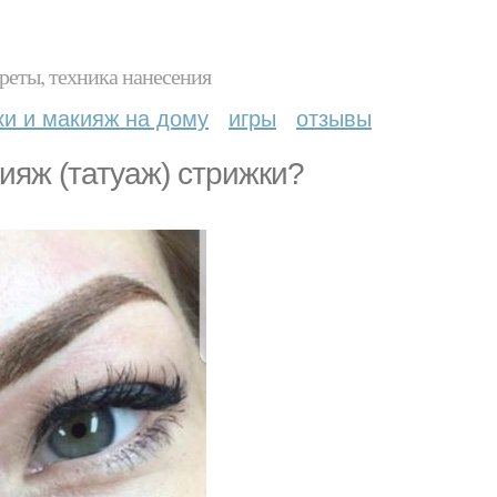
реты, техника нанесения
ки и макияж на дому
игры
отзывы
яж (татуаж) стрижки?