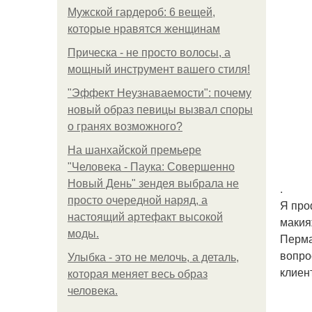
Мужской гардероб: 6 вещей,
которые нравятся женщинам
Прическа - не просто волосы, а
мощный инструмент вашего стиля!
"Эффект Неузнаваемости": почему
новый образ певицы вызвал споры
о гранях возможного?
На шанхайской премьере
"Человека - Паука: Совершенно
Новый День" зендея выбрала не
.
просто очередной наряд, а
Я про
настоящий артефакт высокой
макия
моды.
Перма
вопро
Улыбка - это не мелочь, а деталь,
клиен
которая меняет весь образ
человека.