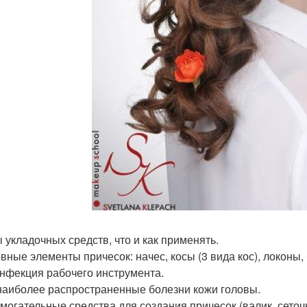
ы укладочных средств, что и как применять.
овные элементы причесок: начес, косы (3 вида кос), локоны,
инфекция рабочего инструмента.
 наиболее распространенные болезни кожи головы.
омогательные средства для создания причесок (валик, сеточ