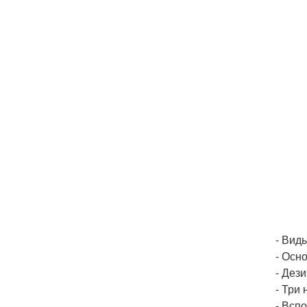
- Вид
- Осн
- Дез
- Три
- Всп