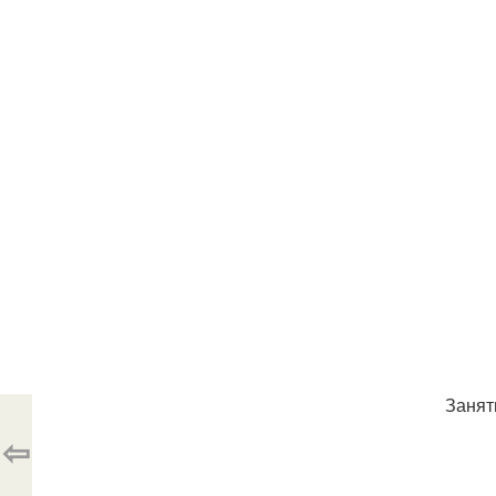
Занят
⇦