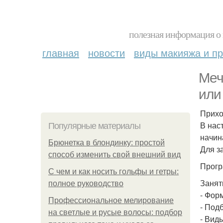
полезная информация о 
главная
новости
виды макияжа и пр
Меч
или
Прихо
В нас
Популярные материалы
начин
Брюнетка в блондинку: простой
Для з
способ изменить свой внешний вид
Прогр
С чем и как носить гольфы и гетры:
Заняти
полное руководство
- Фор
Профессиональное мелирование
- Подб
на светлые и русые волосы: подбор
- Вид