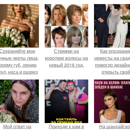
Сохраняйте мои
Стрижки на
Как опоздани
очные черты лица,
короткие волосы на
невесты на сва
форму губ, линию
новый 2016 год.
помогло дизайн
кул, носа и разрез
открыть свой
глаз.
бренд.
Мой ответ на
Приходи к нам в
На шанхайско