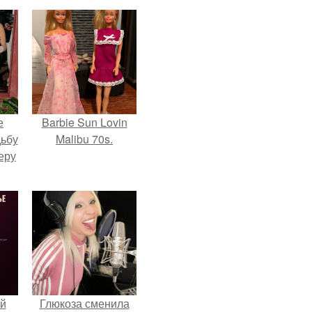
е
Barbie Sun Lovin
дьбу
Malibu 70s.
еру
й
Глюкоза сменила