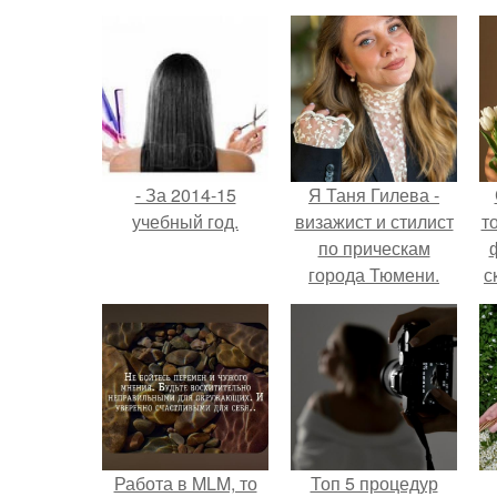
- За 2014-15
Я Таня Гилева -
учебный год.
визажист и стилист
т
по прическам
города Тюмени.
с
Работа в MLM, то
Топ 5 процедур