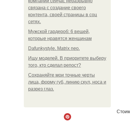
компании сейчас неразрывно
связана с создание своего
контента, своей страницы в соц
сетях.
Мужской гардероб: 6 вещей,
которые нравятся женщинам
Dafunkystyle. Matrix neo.
Ищу моделей. В приоритете выберу
того, кто сделал репост?
Сохраняйте мои точные черты
лица, форму губ, линию скул, носа и
разрез глаз.
Стоим