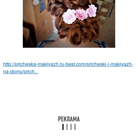
http://pricheska-makiyazh.ru-best.com/pricheski-i-makiyazh-
na-domu/prich...