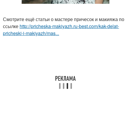
Смотрите ещё статьи о мастере причесок и макияжа по
ссылке
http://pricheska-makiyazh.ru-best.com/kak-delat-
pricheski-i-makiyazh/mas...