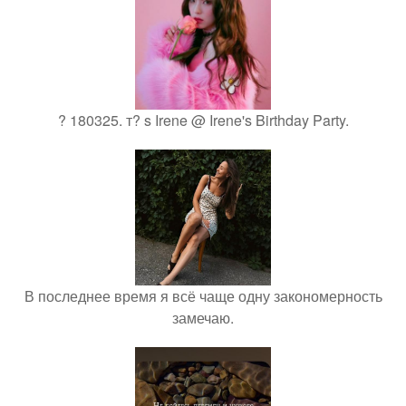
? 180325. т? s Irene @ Irene's Birthday Party.
В последнее время я всё чаще одну закономерность
замечаю.