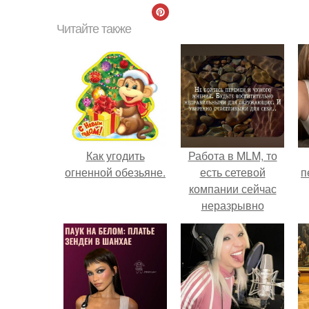
Читайте также
Как угодить
Работа в MLM, то
огненной обезьяне.
есть сетевой
п
компании сейчас
неразрывно
связана с создание
своего контента,
своей страницы в
соц сетях.