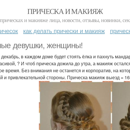
ПРИЧЕСКА И МАКИЯЖ
прическах и макияже лица, новости, отзывы, новинки, сек
ичесок
как делать прически и макияж
причес
ые девушки, женщины!
 декабрь, в каждом доме будет стоять ёлка и пахнуть манда
расивой, ? И чтоб прическа дожила до утра, а макияж осталс
ое время. Без внимания не останется и корпоратив, на кото
й и привлекательной стороны. Прическа макияж выезд = 16