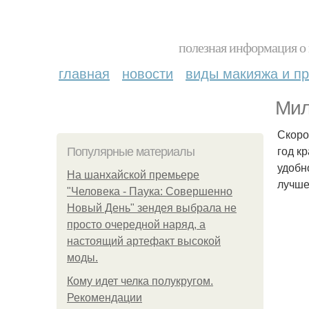
полезная информация о 
главная
новости
виды макияжа и пр
Мил
Скоро
год к
Популярные материалы
удобн
На шанхайской премьере
лучше
"Человека - Паука: Совершенно
Новый День" зендея выбрала не
просто очередной наряд, а
настоящий артефакт высокой
моды.
Кому идет челка полукругом.
Рекомендации