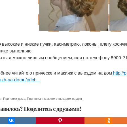
 высокие и низкие пучки, аасиметрию, локоны, плету косич
тике выполняю.
аться можно личным сообщением, или по телефону 8900-21-5
бнее читайте о прическе и макияж с выездом на дом
http://
zh-na-domu/prich...
и:
Прически дома
,
Прическа и макияж с выездом на дом
авилось? Поделитесь с друзьями!