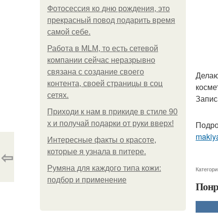
Фотосессия ко дню рождения, это
прекрасный повод подарить время
самой себе.
Работа в MLM, то есть сетевой
компании сейчас неразрывно
связана с создание своего
Делаю
контента, своей страницы в соц
косме
сетях.
Запис
Приходи к нам в прикиде в стиле 90
х и получай подарки от руки вверх!
Подро
makiya
Интересные факты о красоте,
⇦
которые я узнала в питере.
Румяна для каждого типа кожи:
Категори
подбор и применение
Понр