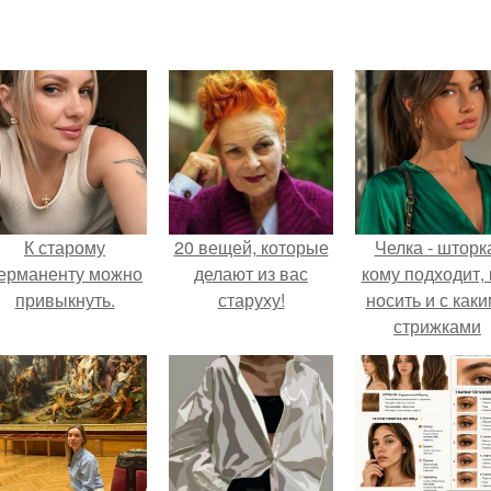
К старому
20 вещей, которые
Челка - шторк
ерманенту можно
делают из вас
кому подходит, 
привыкнуть.
старуху!
носить и с как
стрижками
сочетать.