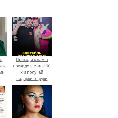
а:
Приходи к нам в
как
прикиде в стиле 90
ими
х и получай
подарки от руки
вверх!