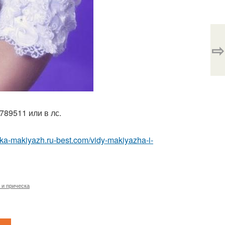
⇨
789511 или в лс.
eska-makiyazh.ru-best.com/vidy-makiyazha-i-
 и прическа