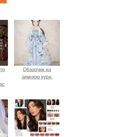
то
Обзорчик на
зимнюю курн.
ас
ние
а,
ы в