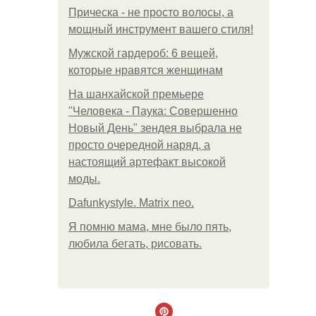
Прическа - не просто волосы, а
мощный инструмент вашего стиля!
Мужской гардероб: 6 вещей,
которые нравятся женщинам
На шанхайской премьере
"Человека - Паука: Совершенно
Новый День" зендея выбрала не
просто очередной наряд, а
настоящий артефакт высокой
моды.
Dafunkystyle. Matrix neo.
Я помню мама, мне было пять,
любила бегать, рисовать.