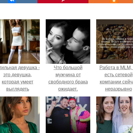
тильная девушка -
Что большой
Работа в MLM, 
это девушка,
мужчина от
есть сетевой
которая умеет
свободного брака
компании сейч
выглядеть
ожидает.
неразрывно
привлекательно и
связана с созда
легантно в любои
своего контент
ситуации.
своей страниц
соц сетях.