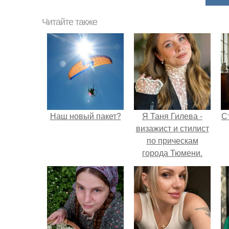
Читайте также
Наш новый пакет?
Я Таня Гилева -
С
визажист и стилист
по прическам
города Тюмени.
э