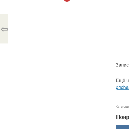
⇦
Запис
Ещё ч
priche
Категори
Понр