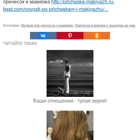
причесок и макияжа
http://pricheska-makiyazh.ru-
best.com/novosti-po-pricheskam-i-makiyazhu/...
Категории:
Модели для причесок и макияжа
,
Прическа и макияж с выездом на дом
Читайте также
Ваши отношения - тупая херня!