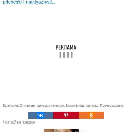
pricheski-i-makiyazh/sti...
Категории:
Стильные прически и макияж
,
Макияж под прическу
,
Прически дома
Читайте также