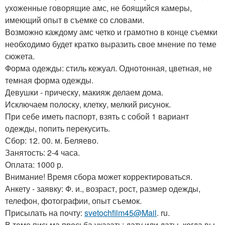
ухоженные говорящие амс, не боящийся камеры,
имеющий опыт в съемке со словами.
Возможно каждому амс четко и грамотно в конце съемки
необходимо будет кратко выразить свое мнение по теме
сюжета.
Форма одежды: стиль кежуал. Однотонная, цветная, не
темная форма одежды.
Девушки - прическу, макияж делаем дома.
Исключаем полоску, клетку, мелкий рисунок.
При себе иметь паспорт, взять с собой 1 вариант
одежды, попить перекусить.
Сбор: 12. 00. м. Беляево.
Занятость: 2-4 часа.
Оплата: 1000 р.
Внимание! Время сбора может корректироваться.
Анкету - заявку: Ф. и., возраст, рост, размер одежды,
телефон, фотографии, опыт съемок.
Присылать на почту:
svetochfilm45@Mail
. ru.
В теме письма просьба указать: дату или даты, когда вы