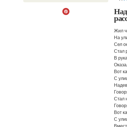
Над
рас
Жил ч
На ул
Сел о
Стал 
В рук
Оказа
Вот к
С ули
Надев
Говоря
Стал 
Говор
Вот к
С ули
Вмест