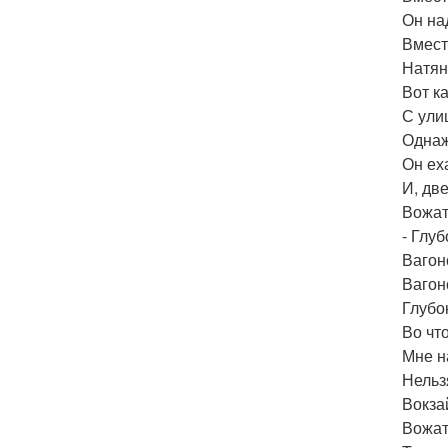
Он на
Вмест
Натян
Вот к
С ули
Однаж
Он ех
И, дв
Вожат
- Глу
Вагон
Ваго
Глубо
Во что
Мне н
Нельз
Вокза
Вожат