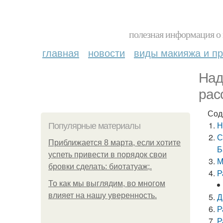
полезная информация о 
главная
новости
виды макияжа и пр
Над
рас
Сод
Н
Популярные материалы
С
Приближается 8 марта, если хотите
Б
успеть привести в порядок свои
М
бровки сделать: биотатуаж;.
Р
То как мы выглядим, во многом
влияет на нашу уверенность.
Д
Р
Р