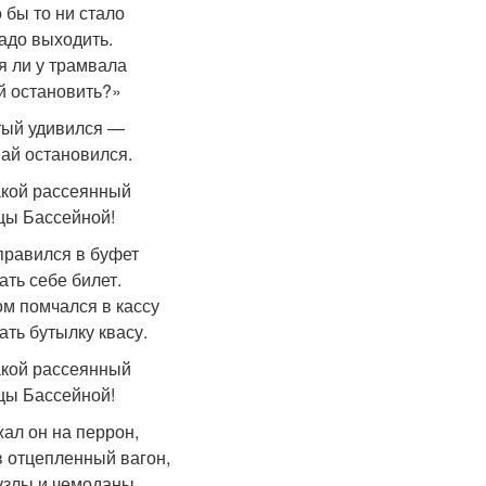
 бы то ни стало
адо выходить.
я ли у трамвала
й остановить?»
ый удивился —
ай остановился.
акой рассеянный
цы Бассейной!
правился в буфет
ать себе билет.
ом помчался в кассу
ать бутылку квасу.
акой рассеянный
цы Бассейной!
ал он на перрон,
в отцепленный вагон,
узлы и чемоданы,