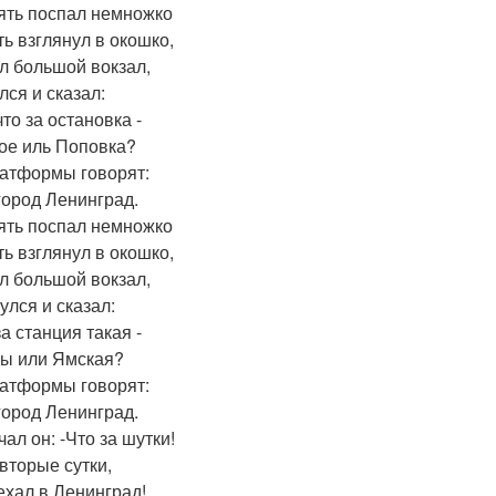
ять поспал немножко
ть взглянул в окошко,
л большой вокзал,
лся и сказал:
что за остановка -
ое иль Поповка?
латформы говорят:
 город Ленинград.
ять поспал немножко
ть взглянул в окошко,
л большой вокзал,
улся и сказал:
за станция такая -
ы или Ямская?
латформы говорят:
 город Ленинград.
ал он: -Что за шутки!
 вторые сутки,
ехал в Ленинград!