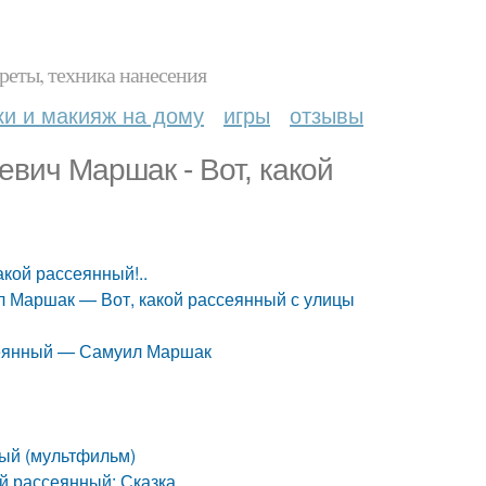
реты, техника нанесения
ки и макияж на дому
игры
отзывы
евич Маршак - Вот, какой
акой рассеянный!..
ил Маршак — Вот, какой рассеянный с улицы
ссеянный — Самуил Маршак
ный (мультфильм)
й рассеянный: Сказка