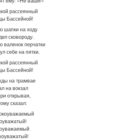
ят ему: «Не ваши!»
акой рассеянный
цы Бассейной!
о шапки на ходу
дел сковороду.
о валенок перчатки
ул себе на пятки.
акой рассеянный
цы Бассейной!
ды на трамвае
ал на вокзал
ери открывая,
ому сказал:
окоуважаемый
оуважатый!
ноуважаемый
коуважатый!