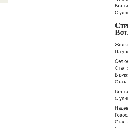
Вот к
С ули
Сти
Вот
Жил ч
На ул
Сел о
Стал 
В рук
Оказа
Вот к
С ули
Надев
Говор
Стал 