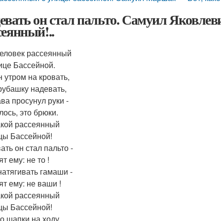
евать он стал пальто. Самуил Яковлев
сеянный!..
еловек рассеянный
ице Бассейной.
н утром на кровать,
рубашку надевать,
ава просунул руки -
лось, это брюки.
акой рассеянный
цы Бассейной!
ать он стал пальто -
т ему: не то !
натягивать гамаши -
ят ему: не ваши !
акой рассеянный
цы Бассейной!
о шапки на ходу