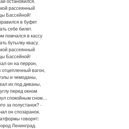
ай остановился.
акой рассеянный
цы Бассейной!
правился в буфет
ать себе билет.
ом помчался в кассу
ать бутылку квасу.
акой рассеянный
цы Бассейной!
ал он на перрон,
в отцепленный вагон,
узлы и чемоданы,
вал их под диваны,
 углу перед окном
нул спокойным сном…
что за полустанок? -
чал он спозаранок.
латформы говорят:
 город Ленинград.