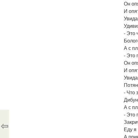
Он оп
И опя
Увида
Удиви
- Это 
Болог
А с п
- Это
Он оп
И опя
Увида
Потян
- Что 
Дибун
А с п
- Это
Закрич
⇦
Еду я
А при