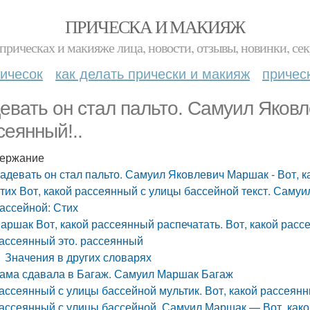
ПРИЧЕСКА И МАКИЯЖ
прическах и макияже лица, новости, отзывы, новинки, сек
ичесок
как делать прически и макияж
причес
евать он стал пальто. Самуил Яковл
сеянный!..
ержание
адевать он стал пальто. Самуил Яковлевич Маршак - Вот, к
тих Вот, какой рассеянный с улицы бассейной текст. Саму
ассейной: Стих
аршак Вот, какой рассеянный распечатать. Вот, какой ра
ассеянный это. рассеянный
Значения в других словарях
ама сдавала в Багаж. Самуил Маршак Багаж
ассеянный с улицы бассейной мультик. Вот, какой рассеян
ассеянный с улицы бассейной. Самуил Маршак — Вот, како