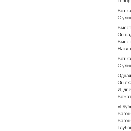
Говор
Вот к
С ули
Вмест
Он на
Вмест
Натян
Вот к
С ули
Однаж
Он ех
И, дв
Вожат
«Глуб
Вагон
Ваго
Глубо