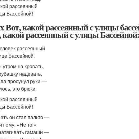
акой рассеянный
цы Бассейной!
х Вот, какой рассеянный с улицы бас
, какой рассеянный с улицы Бассейной
еловек рассеянный
ице Бассейной.
н утром на кровать,
рубашку надевать,
ава просунул руки —
лось, это брюки.
акой рассеянный
цы Бассейной!
ать он стал пальто —
ят ему: «Не то!»
натягивать гамаши —