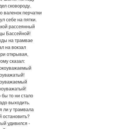
дел сковороду.
о валенок перчатки
ул себе на пятки.
акой рассеянный
цы Бассейной!
ды на трамвае
ал на вокзал
ери открывая,
ому сказал:
бокоуважаемый
оуважатый!
ноуважаемый
коуважатый!
 бы то ни стало
адо выходить.
я ли у трамвала
й остановить?
ый удивился -