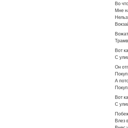
Во что
Мне н
Нельз
Вокза
Вожат
Трамв
Вот к
С ули
Он от
Покуп
А пот
Покуп
Вот к
С ули
Побеж
Влез 
Внес 