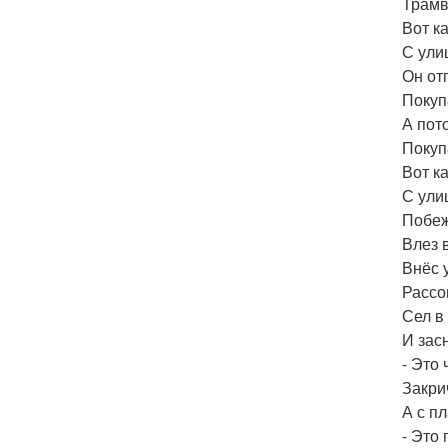
Трамв
Вот к
С ули
Он от
Покуп
А пот
Покуп
Вот к
С ули
Побеж
Влез 
Внёс 
Рассо
Сел в
И зас
- Это 
Закри
А с п
- Это