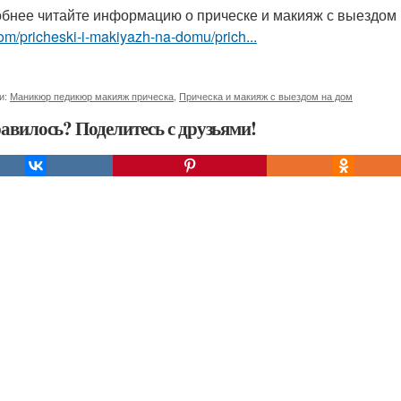
бнее читайте информацию о прическе и макияж с выездом
om/pricheski-i-makiyazh-na-domu/prich...
и:
Маникюр педикюр макияж прическа
,
Прическа и макияж с выездом на дом
авилось? Поделитесь с друзьями!