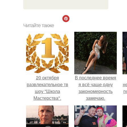
Читайте также
20 октября
В последнее время
развлекательное тв
я всё чаще одну
н
шоу "Школа
закономерность
п
Мастерства".
замечаю.