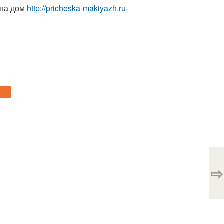
 на дом
http://pricheska-makiyazh.ru-
⇨