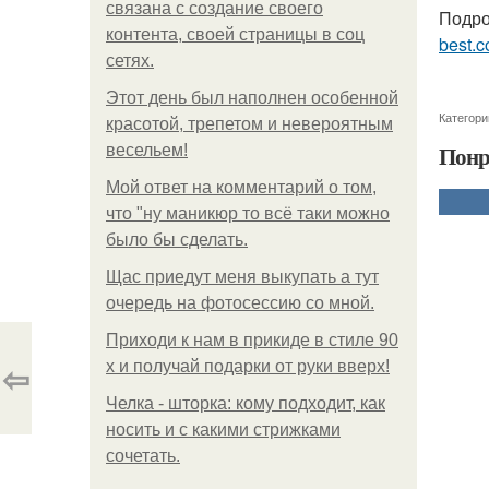
связана с создание своего
Подро
контента, своей страницы в соц
best.c
сетях.
Этот день был наполнен особенной
Категори
красотой, трепетом и невероятным
Понр
весельем!
Мой ответ на комментарий о том,
что "ну маникюр то всё таки можно
было бы сделать.
Щас приедут меня выкупать а тут
очередь на фотосессию со мной.
Приходи к нам в прикиде в стиле 90
⇦
х и получай подарки от руки вверх!
Челка - шторка: кому подходит, как
носить и с какими стрижками
сочетать.