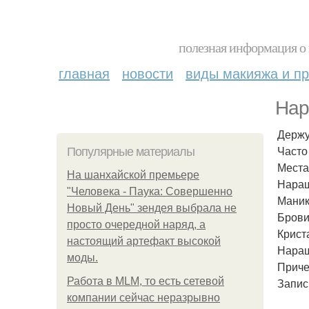
полезная информация о 
главная
новости
виды макияжа и пр
Нар
Держу
Часто
Популярные материалы
Места
На шанхайской премьере
Наращ
"Человека - Паука: Совершенно
Маник
Новый День" зендея выбрала не
Брови 
просто очередной наряд, а
Крист
настоящий артефакт высокой
Наращ
моды.
Приче
Работа в MLM, то есть сетевой
Запис
компании сейчас неразрывно