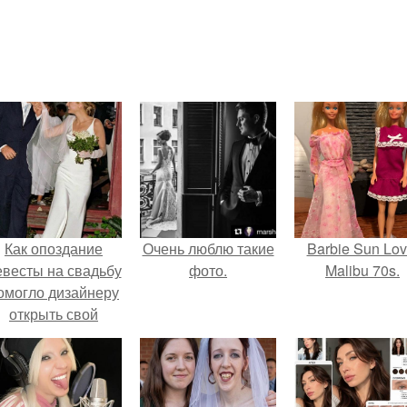
Как опоздание
Очень люблю такие
Barbie Sun Lov
евесты на свадьбу
фото.
Malibu 70s.
омогло дизайнеру
открыть свой
бренд.