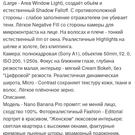
(Large - Area Window Light), создаёт объём и
естественный Shadow Falloff. С противоположной
стороны - слабое заполнение отражателем (не убивает
тени. Лёгкое Negative Fill со стороны камеры для
микроконтраста на лице. На волосах и плече - тонкий
естественный rim от окна. Реалистичные Highlights на
шёлке и золоте, без клиппинга.
Камера: полнокадровая (Sony A1), объектив 50mm, f/2. 0,
ISO 200, 1/250s. Фокус на ближнем глазе, глубина
резкости малая, интерьер - мягкий Cream Bokeh, без
"Цифровой" резкости. Реалистичная динамическая
широта, Micro - Contrast сохраняет текстуру кожи, ткани и
волос. Лёгкое плёночное зерно.
Описание.
Модель - Nano Banana Pro промпт: не меняй лицо,
сходство 100%. Фотореалистичный Fashion - Editorial
портрет в красивом, "Женском" люксовом интерьере:
светлая квартира с высокими окнами, фактурные
кремовые льняные шторы, мраморный подоконник,