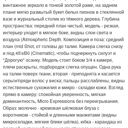
винтажное зеркало в тонкой золотой раме, на заднем
плане мягко размытый букет белых пионов в стеклянной
вазе и журнальный столик из тёмного дерева. Глубина
пространства: передний план чистый, модель - резкая,
интерьер уходит в мягкое боке, видны слои света и
воздуха (Atmospheric Depth. Композиция и поза: средний
план (mid Shot, от головы до талии. Камера слегка снизу
и под 45\xB0 (Cinematic), чтобы подчеркнуть силуэт и
"Дорогую" осанку. Модель стоит боком 3/4 к камере,
плечи раскрыты, подбородок слегка опущен. Одна рука
на талии поверх ткани, вторая - приподнята и касается
серьги/пряди волос у виска; пальцы расслаблены, видны
естественные сухожилия и микро - складки кожи. Взгляд
прямо в камеру: спокойная уверенность, мягкая
доминантность, Micro Expressions без переигрывания.
Образ: молочно - кремовая шёлковая блуза с
воротником - стойкой и длинными манжетами (видны
микроскладки, мягкие блики шёлка), юбка - карандаш из