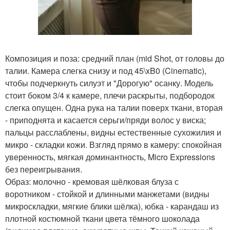
Композиция и поза: средний план (mid Shot, от головы до
талии. Камера слегка снизу и под 45\xB0 (Cinematic),
чтобы подчеркнуть силуэт и "Дорогую" осанку. Модель
стоит боком 3/4 к камере, плечи раскрыты, подбородок
слегка опущен. Одна рука на талии поверх ткани, вторая
- приподнята и касается серьги/пряди волос у виска;
пальцы расслаблены, видны естественные сухожилия и
микро - складки кожи. Взгляд прямо в камеру: спокойная
уверенность, мягкая доминантность, Micro Expressions
без переигрывания.
Образ: молочно - кремовая шёлковая блуза с
воротником - стойкой и длинными манжетами (видны
микроскладки, мягкие блики шёлка), юбка - карандаш из
плотной костюмной ткани цвета тёмного шоколада