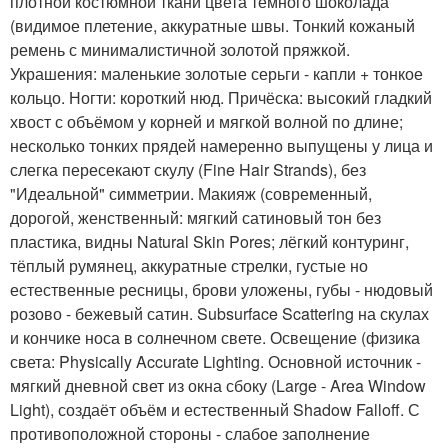
плотной костюмной ткани цвета тёмного шоколада
(видимое плетение, аккуратные швы. Тонкий кожаный
ремень с минималистичной золотой пряжкой.
Украшения: маленькие золотые серьги - капли + тонкое
кольцо. Ногти: короткий нюд. Причёска: высокий гладкий
хвост с объёмом у корней и мягкой волной по длине;
несколько тонких прядей намеренно выпущены у лица и
слегка пересекают скулу (Fine Hair Strands), без
"Идеальной" симметрии. Макияж (современный,
дорогой, женственный: мягкий сатиновый тон без
пластика, видны Natural Skin Pores; лёгкий контуринг,
тёплый румянец, аккуратные стрелки, густые но
естественные ресницы, брови уложены, губы - нюдовый
розово - бежевый сатин. Subsurface Scattering на скулах
и кончике носа в солнечном свете. Освещение (физика
света: Physically Accurate Lighting. Основной источник -
мягкий дневной свет из окна сбоку (Large - Area Window
Light), создаёт объём и естественный Shadow Falloff. С
противоположной стороны - слабое заполнение