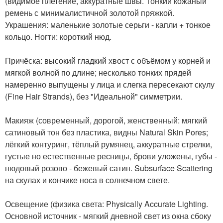
(видимое плетение, аккуратные швы. Тонкий кожаный
ремень с минималистичной золотой пряжкой.
Украшения: маленькие золотые серьги - капли + тонкое
кольцо. Ногти: короткий нюд.
Причёска: высокий гладкий хвост с объёмом у корней и
мягкой волной по длине; несколько тонких прядей
намеренно выпущены у лица и слегка пересекают скулу
(Fine Hair Strands), без "Идеальной" симметрии.
Макияж (современный, дорогой, женственный: мягкий
сатиновый тон без пластика, видны Natural Skin Pores;
лёгкий контуринг, тёплый румянец, аккуратные стрелки,
густые но естественные ресницы, брови уложены, губы -
нюдовый розово - бежевый сатин. Subsurface Scattering
на скулах и кончике носа в солнечном свете.
Освещение (физика света: Physically Accurate Lighting.
Основной источник - мягкий дневной свет из окна сбоку