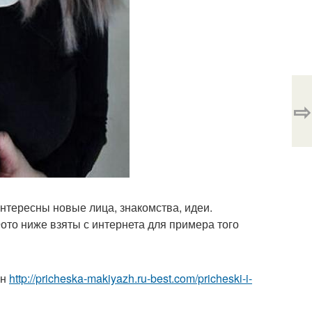
⇨
интересны новые лица, знакомства, идеи.
Фото ниже взяты с интернета для примера того
йн
http://pricheska-makiyazh.ru-best.com/pricheski-i-