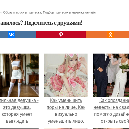
и:
Образ макияж и прическа
,
Подбор причесок и макияжа онлайн
авилось? Поделитесь с друзьями!
тильная девушка -
Как уменьшить
Как опоздани
это девушка,
поры на лице. Как
невесты на сва
которая умеет
визуально
помогло дизайн
выглядеть
уменьшить лицо.
открыть свой
привлекательно и
бренд.