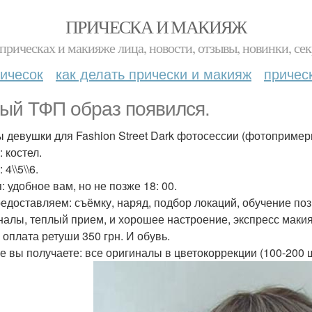
ПРИЧЕСКА И МАКИЯЖ
прическах и макияже лица, новости, отзывы, новинки, сек
ичесок
как делать прически и макияж
причес
ый ТФП образ появился.
 девушки для Fashion Street Dark фотосессии (фотопример
 костел.
 4\\5\\6.
: удобное вам, но не позже 18: 00.
едоставляем: съёмку, наряд, подбор локаций, обучение по
налы, теплый прием, и хорошее настроение, экспресс макия
 оплата ретуши 350 грн. И обувь.
ге вы получаете: все оригиналы в цветокоррекции (100-200 