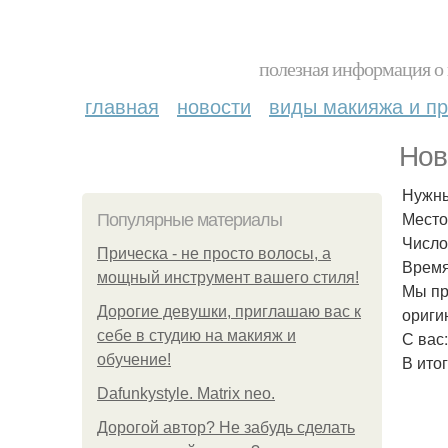
полезная информация о 
главная
новости
виды макияжа и пр
Нов
Нужны
Место:
Популярные материалы
Число:
Прическа - не просто волосы, а
Время
мощный инструмент вашего стиля!
Мы пр
Дорогие девушки, приглашаю вас к
ориги
себе в студию на макияж и
С вас:
обучение!
В ито
Dafunkystyle. Matrix neo.
Дорогой автор? Не забудь сделать