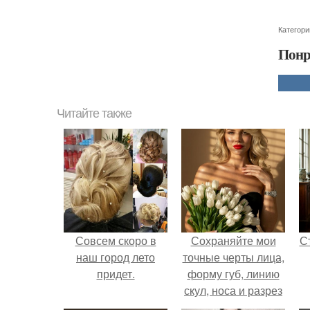
Категори
Понр
Читайте также
Совсем скоро в
Сохраняйте мои
С
наш город лето
точные черты лица,
придет.
форму губ, линию
скул, носа и разрез
глаз.