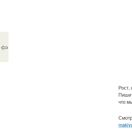
⇦
Рост,
Пишит
что м
Смотр
makiy