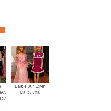
е
Barbie Sun Lovin
дьбу
Malibu 70s.
еру