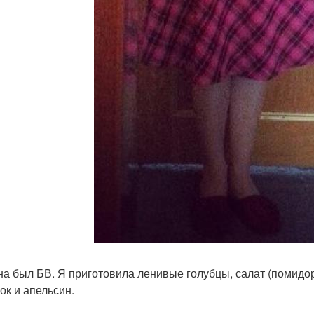
на был БВ. Я приготовила ленивые голубцы, салат (помидоры
ок и апельсин.