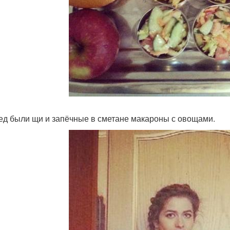
ед были щи и запёчные в сметане макароны с овощами.