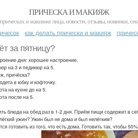
ПРИЧЕСКА И МАКИЯЖ
прическах и макияже лица, новости, отзывы, новинки, сек
ичесок
как делать прически и макияж
причес
ёт за пятницу?
троение дня: хорошее настроение.
юр на 3 и педикюр на 5.
ж, причёска?
одета в юбку и кофточку.
ота на кухне до на 5.
ота после на 5.
ить блюда на обед раз в 1-2 дня. Приём пищи содержит в се
 лёгкий ужин? Ужин был не дома и был нелёгким?
тся готовить из того, что есть дома. Готовить так, чтобы 5