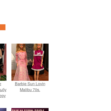
е
Barbie Sun Lovin
дьбу
Malibu 70s.
еру