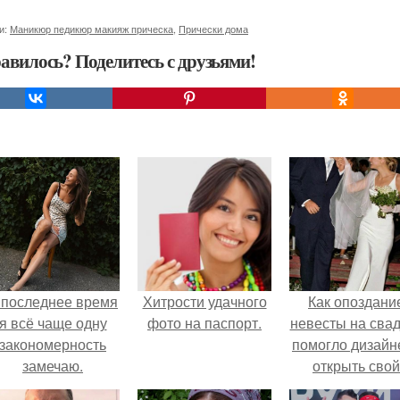
и:
Маникюр педикюр макияж прическа
,
Прически дома
авилось? Поделитесь с друзьями!
 последнее время
Хитрости удачного
Как опоздани
я всё чаще одну
фото на паспорт.
невесты на сва
закономерность
помогло дизайн
замечаю.
открыть свой
бренд.