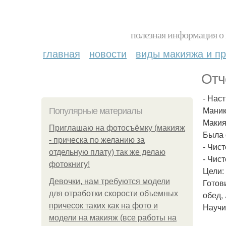
полезная информация о 
главная
новости
виды макияжа и пр
Отч
- Нас
Маник
Популярные материалы
Макия
Приглашаю на фотосъёмку (макияж
Была 
- прическа по желанию за
- Чист
отдельную плату) так же делаю
- Чист
фотокнигу!
Цели:
Девочки, нам требуются модели
Готов
для отработки скорости объемных
обед,
причесок таких как на фото и
Научи
модели на макияж (все работы на