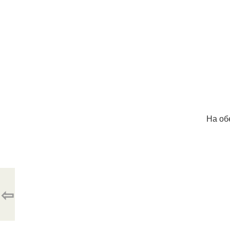
На об
⇦