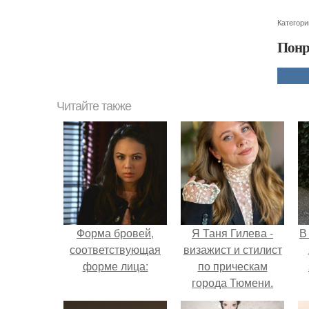
Категори
Понр
Читайте также
Форма бровей,
Я Таня Гилева -
В
соответствующая
визажист и стилист
форме лица:
по прическам
города Тюмени.