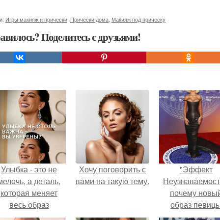
и:
Игры макияж и прически
,
Прически дома
,
Макияж под прическу
авилось? Поделитесь с друзьями!
Улыбка - это не
Хочу поговорить с
"Эффект
мелочь, а деталь,
вами на такую тему.
Неузнаваемост
которая меняет
почему новы
весь образ
образ певиц
человека.
вызвал споры