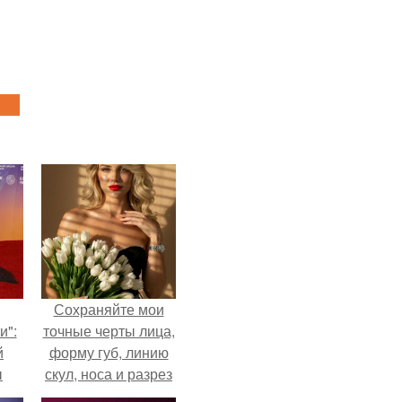
Сохраняйте мои
и":
точные черты лица,
й
форму губ, линию
ы
скул, носа и разрез
 о
глаз.