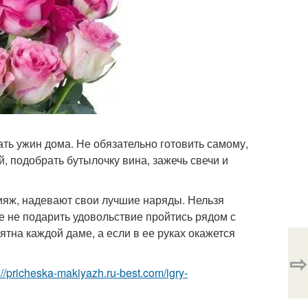
ать ужин дома. Не обязательно готовить самому,
й, подобрать бутылочку вина, зажечь свечи и
ияж, надевают свои лучшие наряды. Нельзя
бе не подарить удовольствие пройтись рядом с
тна каждой даме, а если в ее руках окажется
⇨
://pricheska-makiyazh.ru-best.com/igry-