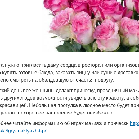
та нужно пригласить даму сердца в ресторан или организов
 купить готовые блюда, заказать пиццу или суши с доставко
ено смотреть на обалдевшую от счастья подругу.
ский день все женщины делают прическу, праздничный мак
ь других людей возможности увидеть всю эту красоту, а се
 красавицей. Небольшая прогулка в людное место будет прия
 цветов, то хорошее настроение будет неизбежно.
бнее читайте информацию об играх макияж и прически
http
ski/igry-makiyazh-i-pri...