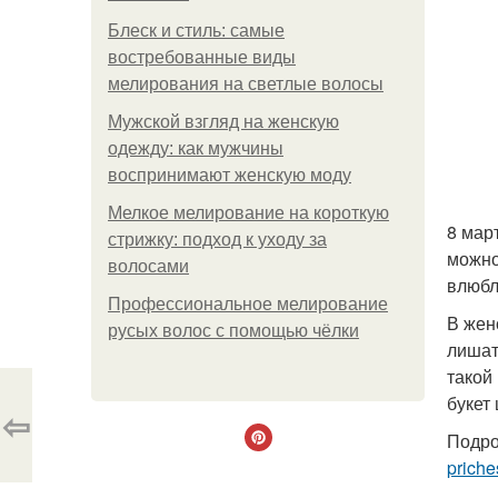
Блеск и стиль: самые
востребованные виды
мелирования на светлые волосы
Мужской взгляд на женскую
одежду: как мужчины
воспринимают женскую моду
Мелкое мелирование на короткую
8 мар
стрижку: подход к уходу за
можно
волосами
влюбл
Профессиональное мелирование
В жен
русых волос с помощью чёлки
лишат
такой
букет
⇦
Подро
priche