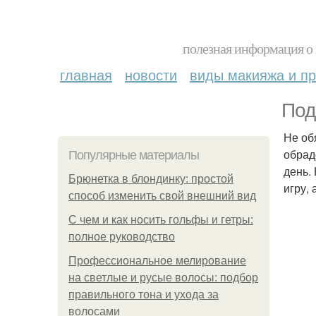
полезная информация о 
главная
новости
виды макияжа и пр
Под
Не об
обрад
Популярные материалы
день.
Брюнетка в блондинку: простой
игру,
способ изменить свой внешний вид
С чем и как носить гольфы и гетры:
полное руководство
Профессиональное мелирование
на светлые и русые волосы: подбор
правильного тона и ухода за
волосами