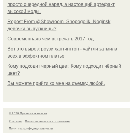
просто очередной наряд, а настоящий артефакт
высокой моды.
Repost From @Showroom_Shopogolik_Noginsk
девочки выпускницы?
Современнаяв чем встречать 2017 год.
Вот это вырез: роузи хантингтон - уайтли затмила
всех в эффектном платьe.
Кому подходит черный цвет. Кому подходит чёрный
цвет?
Вы можете прийти ко мне на съемку, любой.
© 2026 Прическа и макияж
Контакты
Пользовательское соглашение
Политика конфидециальности