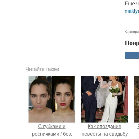
Ещё ч
makiya
Категори
Понр
Читайте также
С губками и
Как опоздание
ресничками / без.
невесты на свадьбу