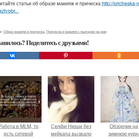
итайте статьи об образе макияж и прическа
http://pricheska-
zh/obr...
и:
Образ макияж и прическа
,
Прическа и макияж с выездом на дом
авилось? Поделитесь с друзьями!
Работа в MLM, то
Селфи Нюши без
Обзорчик на
есть сетевой
мейкапа вызвало
зимнюю курн