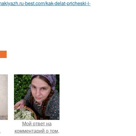
makiyazh.ru-best.com/kak-delat-pricheski-i-
Мой ответ на
.
комментарий о том,