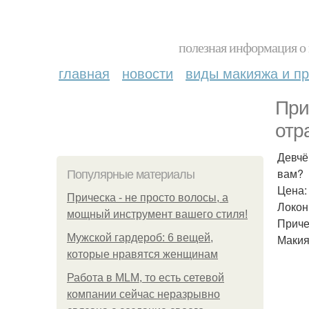
полезная информация о 
главная
новости
виды макияжа и пр
При
отр
Девчё
вам?
Популярные материалы
Цена:
Прическа - не просто волосы, а
Локоны
мощный инструмент вашего стиля!
Причес
Мужской гардероб: 6 вещей,
Макия
которые нравятся женщинам
Работа в MLM, то есть сетевой
компании сейчас неразрывно