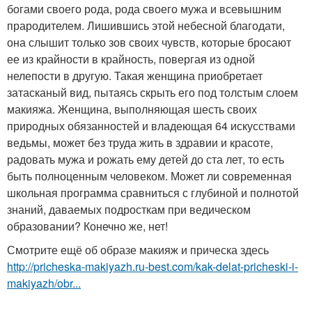
богами своего рода, рода своего мужа и всевышним
прародителем. Лишившись этой небесной благодати,
она слышит только зов своих чувств, которые бросают
ее из крайности в крайность, повергая из одной
нелепости в другую. Такая женщина приобретает
затасканый вид, пытаясь скрыть его под толстым слоем
макияжа. Женщина, выполняющая шесть своих
природных обязанностей и владеющая 64 искусствами
ведьмы, может без труда жить в здравии и красоте,
радовать мужа и рожать ему детей до ста лет, то есть
быть полноценным человеком. Может ли современная
школьная программа сравниться с глубиной и полнотой
знаний, даваемых подросткам при ведическом
образовании? Конечно же, нет!
Смотрите ещё об образе макияж и прическа здесь
http://pricheska-makiyazh.ru-best.com/kak-delat-pricheski-i-
makiyazh/obr...