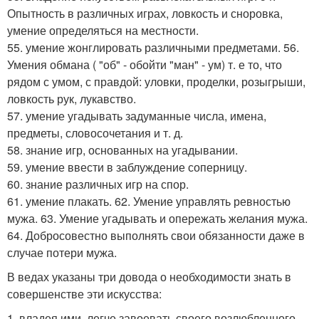
Опытность в различных играх, ловкость и сноровка,
умение определяться на местности.
55. умение жонглировать различными предметами. 56.
Умения обмана ( "об" - обойти "ман" - ум) т. е то, что
рядом с умом, с правдой: уловки, проделки, розыгрыши,
ловкость рук, лукавство.
57. умение угадывать задуманные числа, имена,
предметы, словосочетания и т. д.
58. знание игр, основанных на угадывании.
59. умение ввести в заблуждение соперницу.
60. знание различных игр на спор.
61. умение плакать. 62. Умение управлять ревностью
мужа. 63. Умение угадывать и опережать желания мужа.
64. Добросовестно выполнять свои обязанности даже в
случае потери мужа.
В ведах указаны три довода о необходимости знать в
совершенстве эти искусства:
1. владея ими, легче завоевать своего возлюбленного.