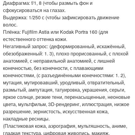
Диафрагма: f/1, 8 (чтобы размыть фон и
сфокусироваться на глазах.
Выдержка: 1/250 с (чтобы зафиксировать движение
волос.
Плёнка: Fujifilm Astia или Kodak Portra 160 (для
естественного оттенка кожи.
Негативный запрос: (деформированный, искажённый,
обезображенный: 1. 3), плохо прорисованный, с плохой
анатомией, с неправильной анатомией, с лишней
конечностью, без конечности, с плавающими
конечностями, (с разъединёнными конечностями: 1. 2),
мутация, мутировавший, уродливый, отвратительный,
размытый, ампутация, татуировка, украшения, серьги,
яркое солнце, резкие тени, перенасыщенные, неоновые
цвета, мультфильм, 3D-рендеринг, иллюстрация, низкое
разрешение, зернистость, искусственная кожа,
накладные ресницы.
(Пластиковая кожа, аэрография, мультяшность, аниме,
гладкая текстура, цифровая живопись, макияж,