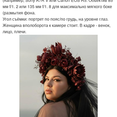
(например, Sony A7R V или Canon EOS R5. Объектив 85
мм f/1. 2 или 135 мм f/1. 8 для максимально мягкого боке
(размытия фона.
Угол съёмки: портрет по пояс/по грудь, на уровне глаз.
Женщина вполоборота к камере стоит. В кадре - венок,
лицо, плечи.