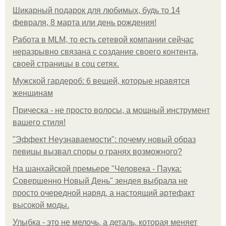
Шикарный подарок для любимых, будь то 14
февраля, 8 марта или день рождения!
Работа в MLM, то есть сетевой компании сейчас
неразрывно связана с создание своего контента,
своей страницы в соц сетях.
Мужской гардероб: 6 вещей, которые нравятся
женщинам
Прическа - не просто волосы, а мощный инструмент
вашего стиля!
"Эффект Неузнаваемости": почему новый образ
певицы вызвал споры о гранях возможного?
На шанхайской премьере "Человека - Паука:
Совершенно Новый День" зендея выбрала не
просто очередной наряд, а настоящий артефакт
высокой моды.
Улыбка - это не мелочь, а деталь, которая меняет