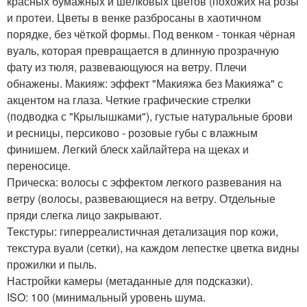
красных бумажных и шёлковых цветов (похожих на розы
и протеи. Цветы в венке разбросаны в хаотичном
порядке, без чёткой формы. Под венком - тонкая чёрная
вуаль, которая превращается в длинную прозрачную
фату из тюля, развевающуюся на ветру. Плечи
обнажены. Макияж: эффект "Макияжа без Макияжа" с
акцентом на глаза. Четкие графические стрелки
(подводка с "Крылышками"), густые натуральные брови
и ресницы, персиково - розовые губы с влажным
финишем. Легкий блеск хайлайтера на щеках и
переносице.
Прическа: волосы с эффектом легкого развевания на
ветру (волосы, развевающиеся на ветру. Отдельные
пряди слегка лицо закрывают.
Текстуры: гиперреалистичная детализация пор кожи,
текстура вуали (сетки), на каждом лепестке цветка видны
прожилки и пыль.
Настройки камеры (метаданные для подсказки).
ISO: 100 (минимальный уровень шума.